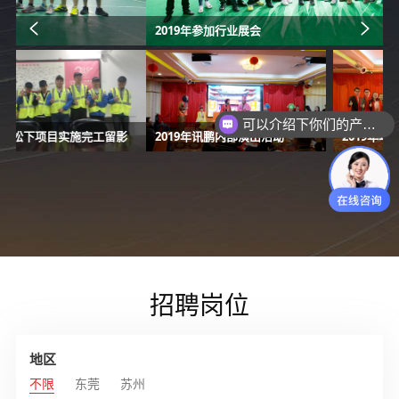
2019年参加行业展会
可以介绍下你们的产品么？
影
2019年讯鹏内部演出活动
2019年年会留影
招聘岗位
地区
不限
东莞
苏州