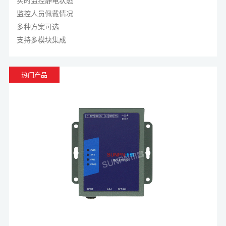
子报表等功能，搭配人体静电仪、闸机等软硬件，广泛用于电
实时监控静电状态
子制造等领域，助力企业降本增效、提升品质。
监控人员佩戴情况
多种方案可选
支持多模块集成
热门产品