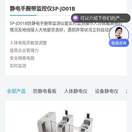
静电手腕带监控仪SP-JD01B
可以介绍下你们的产品么？
SP-JD01B防静电手腕带监测仪能实时监测操作人员佩戴腕带的
情况及地线接入大地是否良好，遇到异常状况立刻自动声光报
警，可同时通过RS485通讯接口将报警信息传达给企业管理系
统，便于在线监控、统计、处理，确保静电防护安全有效；监
人体电阻灵敏度调整
控仪内部专门增加了安全电源隔离电路，避免因外部电源故障
提高企业管理力
对佩戴人员造成电击伤害。
安全隔离电路
实时监测
全部产品
防静电看板
人体静电仪
设备静电仪
离