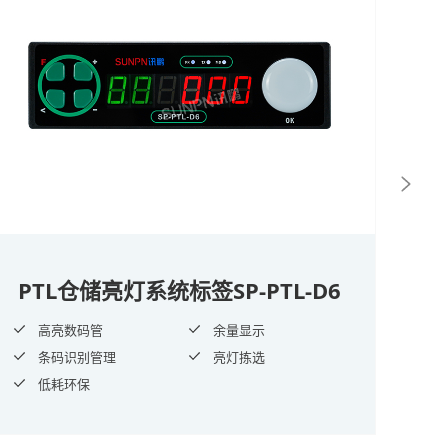
PTL仓储亮灯系统标签SP-PTL-D6
高亮数码管
余量显示
条码识别管理
亮灯拣选
低耗环保